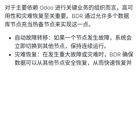
对于主要依赖 Odoo 进行关键业务的组织而言，高可
用性和灾难恢复至关重要。BDR 通过允许多个数据
库节点充当热备节点来实现这一点。
自动故障转移：如果一个节点发生故障，系统会
立即切换到其他节点，保持连续运行。
灾难恢复：在发生重大故障或灾难时，BDR 确保
数据可以从其他节点安全恢复，从而快速恢复并
最大限度地减少停机时间。
这种架构让企业安心，因为即使面临硬件故障或意外
中断，他们的 Odoo 系统仍能保持运行。
7. 负载均衡
在高流量的 Odoo 部署中，跨多个数据库节点平衡负
载是维持性能的关键。通过 BDR，读写操作可以分
布在多个节点上，从而提高响应速度和吞吐量。