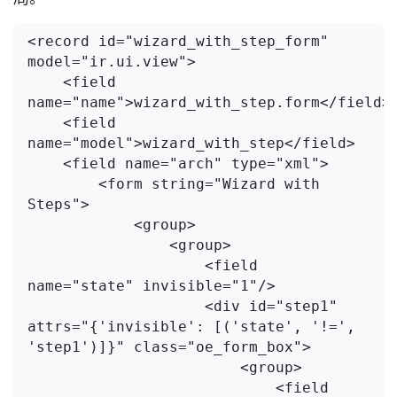
<record id="wizard_with_step_form" 
model="ir.ui.view">

    <field 
name="name">wizard_with_step.form</field>

    <field 
name="model">wizard_with_step</field>

    <field name="arch" type="xml">

        <form string="Wizard with 
Steps">

            <group>

                <group>

                    <field 
name="state" invisible="1"/>

                    <div id="step1" 
attrs="{'invisible': [('state', '!=', 
'step1')]}" class="oe_form_box">

                        <group>

                            <field 