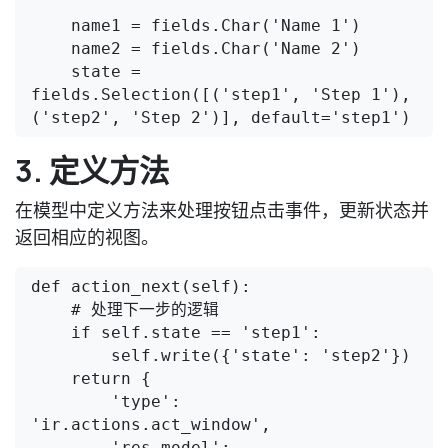
    name1 = fields.Char('Name 1')

    name2 = fields.Char('Name 2')

    state = 
fields.Selection([('step1', 'Step 1'), 
('step2', 'Step 2')], default='step1')
3. 定义方法
在模型中定义方法来处理按钮点击事件，更新状态并
返回相应的视图。
def action_next(self):

    # 处理下一步的逻辑

    if self.state == 'step1':

        self.write({'state': 'step2'})

    return {

        'type': 
'ir.actions.act_window',

        'res_model': 