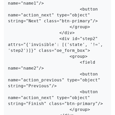
name="name1"/>

                            <button 
name="action_next" type="object" 
string="Next" class="btn-primary"/>

                        </group>

                    </div>

                    <div id="step2" 
attrs="{'invisible': [('state', '!=', 
'step2')]}" class="oe_form_box">

                        <group>

                            <field 
name="name2"/>

                            <button 
name="action_previous" type="object" 
string="Previous"/>

                            <button 
name="action_next" type="object" 
string="Finish" class="btn-primary"/>

                        </group>
