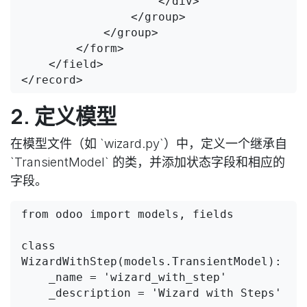
                    </div>

                </group>

            </group>

        </form>

    </field>

</record>
2. 定义模型
在模型文件（如 `wizard.py`）中，定义一个继承自
`TransientModel` 的类，并添加状态字段和相应的
字段。
from odoo import models, fields

class 
WizardWithStep(models.TransientModel):

    _name = 'wizard_with_step'

    _description = 'Wizard with Steps'
