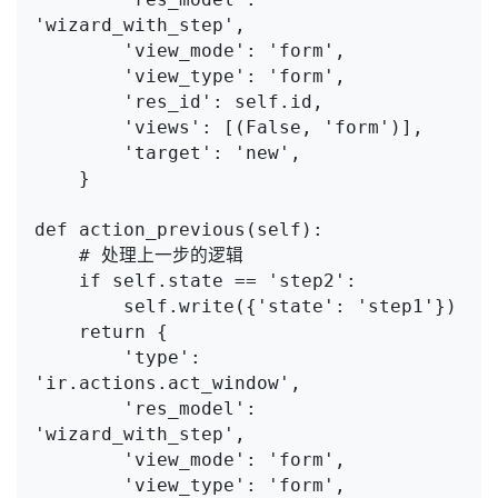
'wizard_with_step',

        'view_mode': 'form',

        'view_type': 'form',

        'res_id': self.id,

        'views': [(False, 'form')],

        'target': 'new',

    }

def action_previous(self):

    # 处理上一步的逻辑

    if self.state == 'step2':

        self.write({'state': 'step1'})

    return {

        'type': 
'ir.actions.act_window',

        'res_model': 
'wizard_with_step',

        'view_mode': 'form',

        'view_type': 'form',
