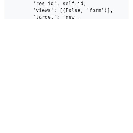
        'res_id': self.id,

        'views': [(False, 'form')],

        'target': 'new',

    }
4. 注册视图
在模块的 `__init__.py` 和 `__openerp__.py` 文件中注
册视图。
`__init__.py`
from . import wizard
`__openerp__.py`
{

    'name': 'Wizard with Steps',

    'version': '1.0',
