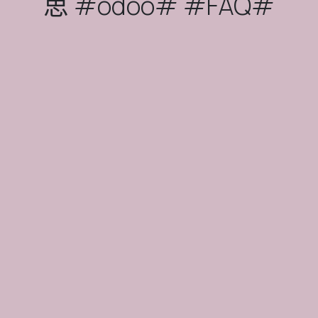
思 #odoo# #FAQ#