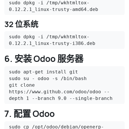
sudo dpkg -i /tmp/wkhtmltox-
0.12.2.1_linux-trusty-amd64.deb
32 位系统
sudo dpkg -i /tmp/wkhtmltox-
0.12.2.1_linux-trusty-i386.deb
6. 安装 Odoo 服务器
sudo apt-get install git

sudo su - odoo -s /bin/bash

git clone 
https://www.github.com/odoo/odoo --
depth 1 --branch 9.0 --single-branch
7. 配置 Odoo
sudo cp /opt/odoo/debian/openerp-