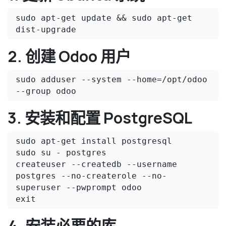
sudo apt-get update && sudo apt-get 
dist-upgrade
2. 创建 Odoo 用户
sudo adduser --system --home=/opt/odoo 
--group odoo
3. 安装和配置 PostgreSQL
sudo apt-get install postgresql

sudo su - postgres

createuser --createdb --username 
postgres --no-createrole --no-
superuser --pwprompt odoo

exit
4. 安装必要的库