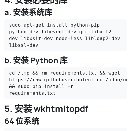
a. 安装系统库
sudo apt-get install python-pip 
python-dev libevent-dev gcc libxml2-
dev libxslt-dev node-less libldap2-dev 
libssl-dev
b. 安装 Python 库
cd /tmp && rm requirements.txt && wget 
https://raw.githubusercontent.com/odoo/odo
&& sudo pip install -r 
requirements.txt
5. 安装 wkhtmltopdf
64 位系统