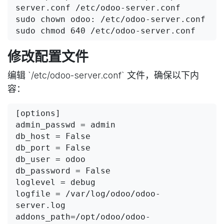
server.conf /etc/odoo-server.conf

sudo chown odoo: /etc/odoo-server.conf

sudo chmod 640 /etc/odoo-server.conf
修改配置文件
编辑 `/etc/odoo-server.conf` 文件，确保以下内
容：
[options]

admin_passwd = admin

db_host = False

db_port = False

db_user = odoo

db_password = False

loglevel = debug

logfile = /var/log/odoo/odoo-
server.log

addons_path=/opt/odoo/odoo-