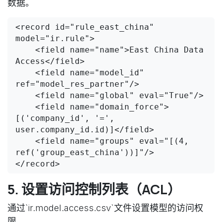
数据。
<record id="rule_east_china" 
model="ir.rule">

    <field name="name">East China Data 
Access</field>

    <field name="model_id" 
ref="model_res_partner"/>

    <field name="global" eval="True"/>

    <field name="domain_force">
[('company_id', '=', 
user.company_id.id)]</field>

    <field name="groups" eval="[(4, 
ref('group_east_china'))]"/>

</record>
5. 设置访问控制列表（ACL）
通过`ir.model.access.csv`文件设置模型的访问权
限。