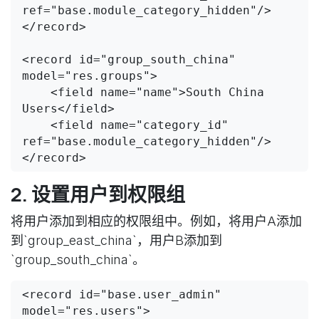
ref="base.module_category_hidden"/>

</record>

<record id="group_south_china" 
model="res.groups">

    <field name="name">South China 
Users</field>

    <field name="category_id" 
ref="base.module_category_hidden"/>

</record>
2. 设置用户到权限组
将用户添加到相应的权限组中。例如，将用户A添加
到`group_east_china`，用户B添加到
`group_south_china`。
<record id="base.user_admin" 
model="res.users">
