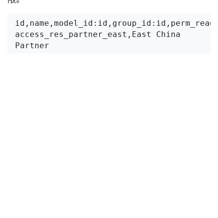
id,name,model_id:id,group_id:id,perm_read,
access_res_partner_east,East China 
Partner 
Access,model_res_partner,group_east_china,
access_res_partner_south,South China 
Partner 
Access,model_res_partner,group_south_chin
四、总结
通过以上步骤，可以有效地设置Odoo中分公司之间
的查看权限，确保不同分公司的用户只能查看自己分
公司的数据。这种设置不仅提高了数据的安全性，还
确保了用户界面的简洁性和易用性。
在
技术文档
中国 Odoo, 苏州远鼎
2019年11月20日