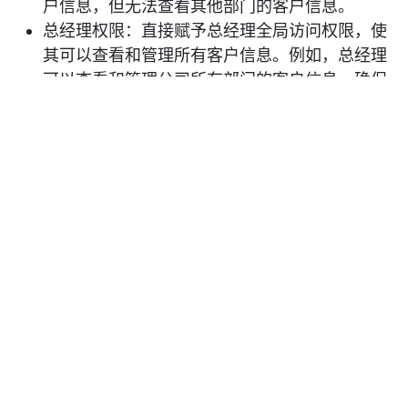
户信息，但无法查看其他部门的客户信息。
总经理权限：直接赋予总经理全局访问权限，使
其可以查看和管理所有客户信息。例如，总经理
可以查看和管理公司所有部门的客户信息，确保
公司整体业务的顺利进行。
补充说明
：在实际应用中，可以通过以下步骤实现权
限控制：
设置销售团队：在系统中创建不同的销售团队，
如销售部门一、销售部门二等。
分配用户到销售团队：将销售员和经理分配到相
应的销售团队，并设置`default_section_id`字
段。
配置记录规则：根据不同的角色（销售员、经
理、总经理）配置相应的记录规则，确保权限控
制的准确性。
测试权限设置：在系统中进行测试，确保每个角