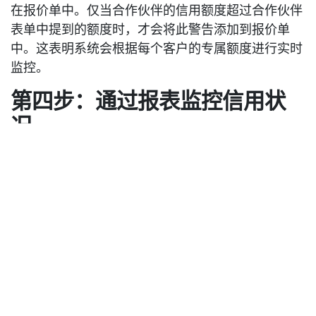
在报价单中。仅当合作伙伴的信用额度超过合作伙伴
表单中提到的额度时，才会将此警告添加到报价单
中。这表明系统会根据每个客户的专属额度进行实时
监控。
第四步：通过报表监控信用状
况
在报表（Reporting）菜单下，有一个合作伙伴分类
账（Partner Ledger）子菜单。合作伙伴分类账是
Odoo 会计中的一个有用工具，允许您跟踪与给定合
作伙伴（无论是客户还是供应商）相关的所有财务交
易。