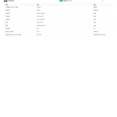
步骤 4：生成薪资单
Odoo 的批量处理功能可最大限度减少手动操作，降
低错误率。按以下步骤高效生成薪资单：
### 1. 启动薪资单创建流程
* 进入「薪资 > 薪资单」，点击「待支付」。
* 点击「新建」开始批量创建。