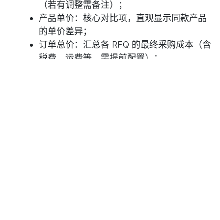
（若有调整需备注）；
产品单价：核心对比项，直观显示同款产品
的单价差异；
订单总价：汇总各 RFQ 的最终采购成本（含
税费、运费等，需提前配置）；
系统自动用
绿色标记“更优选项”
（如单价更低、
总价更低、交付日期更早），帮助快速识别优势
供应商；
在表格最后一列，点击目标 RFQ 对应的「选
择」按钮，确定最优供应商；若需重新对比，可
点击「清除」按钮取消当前选择。
四、RFQ 后续全流程管理（发
送、确认、履约）
筛选出最优 RFQ 后，需完成从报价发送、供应商确
认到最终收货付款的全流程闭环：