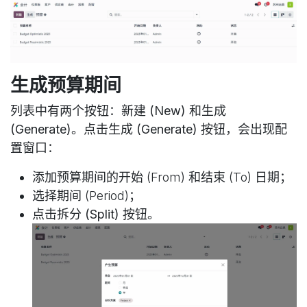
生成预算期间
列表中有两个按钮：
新建 (New)
和
生成
(Generate)
。点击
生成 (Generate)
按钮，会出现配
置窗口：
添加预算期间的开始 (From) 和结束 (To) 日期；
选择期间 (Period)；
点击
拆分 (Split)
按钮。