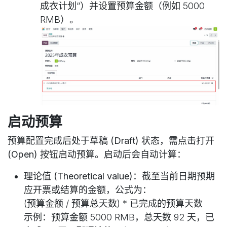
成衣计划”）并设置预算金额（例如 5000
RMB）。
启动预算
预算配置完成后处于
草稿 (Draft)
状态，需点击
打开
(Open)
按钮启动预算。启动后会自动计算：
理论值 (Theoretical value)
：截至当前日期预期
应开票或结算的金额，公式为：
(预算金额 / 预算总天数) * 已完成的预算天数
示例：预算金额 5000 RMB，总天数 92 天，已