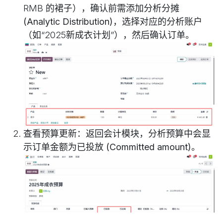
RMB 的裙子），确认前需添加
分析分摊
(Analytic Distribution)
，选择对应的分析账户
（如“2025新成衣计划”），然后确认订单。
查看预算更新
：返回会计模块，分析预算中会显
示订单金额为
已投放 (Committed amount)
。