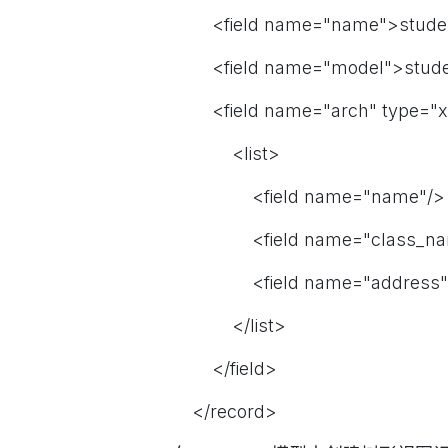
<field name="name">student.
<field name="model">student
<field name="arch" type="x
<list>
<field name="name"/>
<field name="class_na
<field name="address"
</list>
</field>
</record>