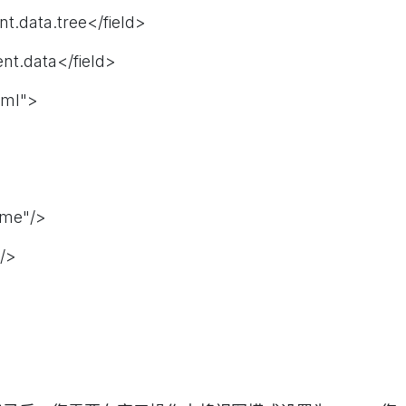
data.tree</field>
.data</field>
ml">
me"/>
/>