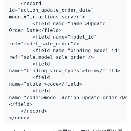
    <record 
id="action_update_order_date" 
model="ir.actions.server">

        <field name="name">Update 
Order Date</field>

        <field name="model_id" 
ref="model_sale_order"/>

        <field name="binding_model_id" 
ref="sale.model_sale_order"/>

        <field 
name="binding_view_types">form</field>

        <field 
name="state">code</field>

        <field 
name="code">model.action_update_order_dat
</field>

    </record>
