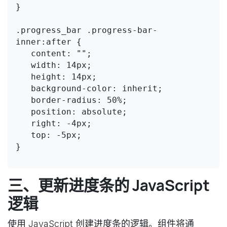
}

.progress_bar .progress-bar-
inner:after {

   content: "";

   width: 14px;

   height: 14px;

   background-color: inherit;

   border-radius: 50%;

   position: absolute;

   right: -4px;

   top: -5px;

}

三、更新进度条的 JavaScript
逻辑
使用 JavaScript 创建进度条的逻辑。组件将通