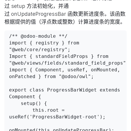
过 setup 方法初始化，并通
过 onUpdateProgressBar 函数更新进度条。该函数
根据提供的值（浮点数或整数）计算进度条的宽度。
/** @odoo-module **/

import { registry } from 
"@web/core/registry";

Import { standardFieldProps } from 
"@web/views/fields/standard_field_props";

import { Component, useRef, onMounted, 
onPatched } from "@odoo/owl";

export class ProgressBarWidget extends 
Component {

    setup() {

        this.root = 
useRef('ProgressBarWidget-root');

onMounted(this.onUpdateProgressBar);
