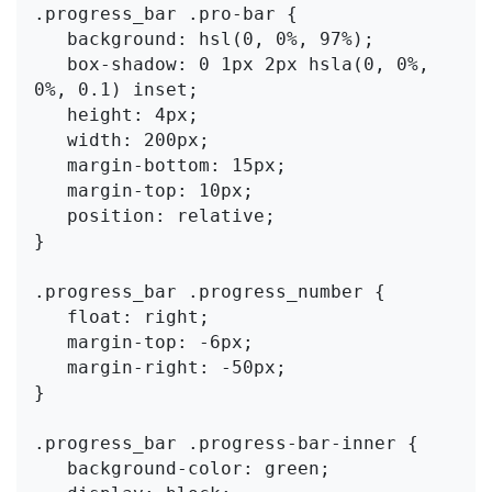
.progress_bar .pro-bar {

   background: hsl(0, 0%, 97%);

   box-shadow: 0 1px 2px hsla(0, 0%, 
0%, 0.1) inset;

   height: 4px;

   width: 200px;

   margin-bottom: 15px;

   margin-top: 10px;

   position: relative;

}

.progress_bar .progress_number {

   float: right;

   margin-top: -6px;

   margin-right: -50px;

}

.progress_bar .progress-bar-inner {

   background-color: green;
