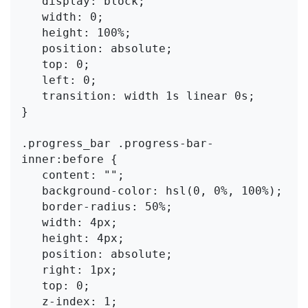
   display: block;

   width: 0;

   height: 100%;

   position: absolute;

   top: 0;

   left: 0;

   transition: width 1s linear 0s;

}

.progress_bar .progress-bar-
inner:before {

   content: "";

   background-color: hsl(0, 0%, 100%);

   border-radius: 50%;

   width: 4px;

   height: 4px;

   position: absolute;

   right: 1px;

   top: 0;

   z-index: 1;
