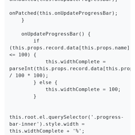
onPatched(this.onUpdateProgressBar);

    }

    onUpdateProgressBar() {

        if 
(this.props.record.data[this.props.name] 
<= 100) {

            this.widthComplete = 
parseInt(this.props.record.data[this.props
/ 100 * 100);

        } else {

            this.widthComplete = 100;

        }

this.root.el.querySelector('.progress-
bar-inner').style.width = 
this.widthComplete + '%';
