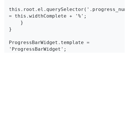
this.root.el.querySelector('.progress_numb
= this.widthComplete + '%';

    }

}

ProgressBarWidget.template = 
'ProgressBarWidget';

ProgressBarWidget.props = 
standardFieldProps;

ProgressBarWidget.supportedTypes = 
["float", "integer"];

registry.category("fields").add("progress_
{

    component: ProgressBarWidget,

});
