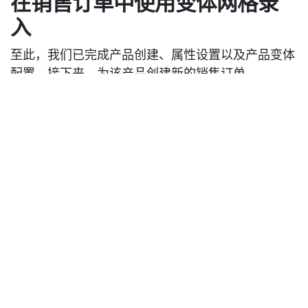
在销售订单中使用变体网格录
入
至此，我们已完成产品创建、属性设置以及产品变体
配置。接下来，为该产品创建新的销售订单。
在Odoo 18销售模块中，依次点击 “订单” 菜单与 “报
价单” 子菜单。该页面会展示所有已创建的报价单，
若要创建新报价单，点击 “新建” 按钮。
随后，会出现一个用于填写销售订单详细信息的表
单。填写客户名称、地址等信息后，在产品行添加
“羊毛衫” 产品。