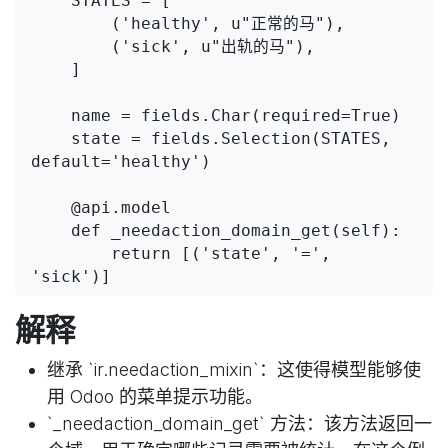
    STATES = [

        ('healthy', u"正常的马"),

        ('sick', u"出轨的马"),

    ]

    name = fields.Char(required=True)

    state = fields.Selection(STATES, 
default='healthy')

    @api.model

    def _needaction_domain_get(self):

        return [('state', '=', 
解释
继承 `ir.needaction_mixin`：这使得模型能够使
用 Odoo 的菜单提示功能。
`_needaction_domain_get` 方法：该方法返回一