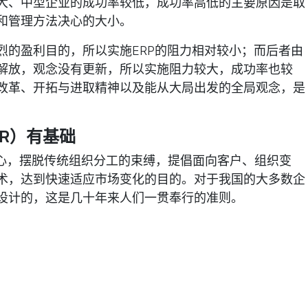
大、中型企业的成功率较低，成功率高低的主要原因是取
和管理方法决心的大小。
烈的盈利目的，所以实施ERP的阻力相对较小；而后者由
解放，观念没有更新，所以实施阻力较大，成功率也较
改革、开拓与进取精神以及能从大局出发的全局观念，是
PR）有基础
中心，摆脱传统组织分工的束缚，提倡面向客户、组织变
术，达到快速适应市场变化的目的。对于我国的大多数企
设计的，这是几十年来人们一贯奉行的准则。
数据的时候从计算机系统中倒出数据来，重新整理、加
施ERP系统追求的是整个企业内部一次性地采集信息并共
结果管理”为“过程管理”。因此，实施ERP必先实施
的、规范的业务流程和管理基础。