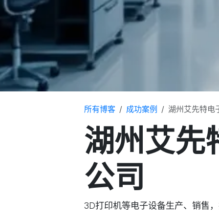
所有博客
成功案例
湖州艾先特电
湖州艾先
公司
3D打印机等电子设备生产、销售，