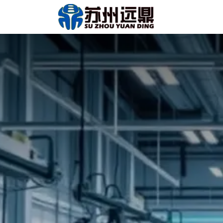
跳至内容
首页