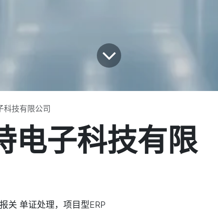
子科技有限公司
特电子科技有限
报关 单证处理，项目型ERP