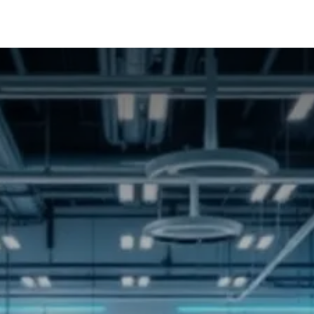
解决方案
远鼎云
在线试用
技术支持