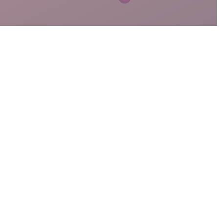
官方媒体
联系我们
odoo@chinamaker.net
微博
0512-6936-1217
CSDN
知乎