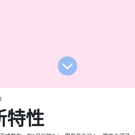
性
8新特性