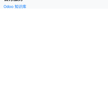
Odoo 知识库
Odoo 云
技术支持
Odoo 开发文档
联系我们
odoo@chinamaker.net
0512-6936-1217