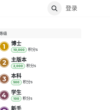
资讯文档
关于远鼎
登录
等级
博士
积分
s
10,000
主版本
积分
s
2,000
本科
积分
s
500
学生
积分
s
100
新手